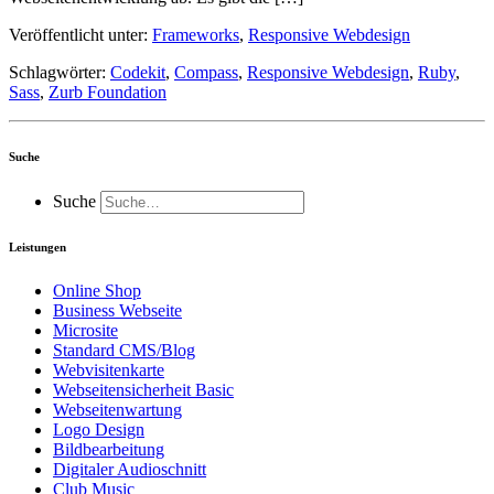
Veröffentlicht unter:
Frameworks
,
Responsive Webdesign
Schlagwörter:
Codekit
,
Compass
,
Responsive Webdesign
,
Ruby
,
Sass
,
Zurb Foundation
Suche
Suche
Leistungen
Online Shop
Business Webseite
Microsite
Standard CMS/Blog
Webvisitenkarte
Webseitensicherheit Basic
Webseitenwartung
Logo Design
Bildbearbeitung
Digitaler Audioschnitt
Club Music